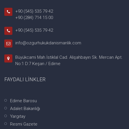
+90 (545) 535 79 42
+90 (284) 714 15 00
+90 (545) 535 79 42
info@ozgurhukukdanismanlik.com
Büyükcami Mah.İstiklal Cad. Alişahbayırı Sk. Mercan Apt.
No:1 D:7 Keşan / Edirne
FAYDALI LİNKLER
Edirne Barosu
Adalet Bakanlığı
Yargıtay
Resmi Gazete